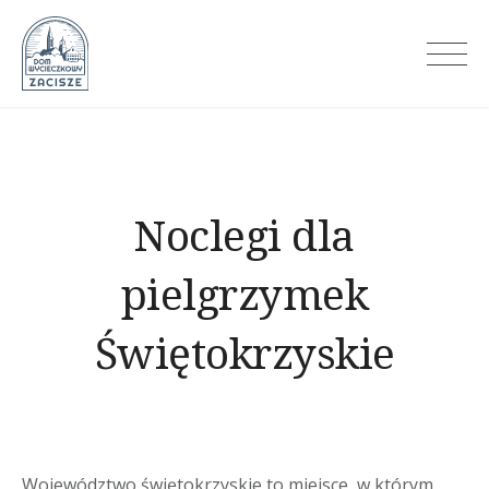
Skip
to
Dom Wycieczkowy Zacisze
content
Noclegi dla
pielgrzymek
Świętokrzyskie
Województwo świętokrzyskie to miejsce, w którym